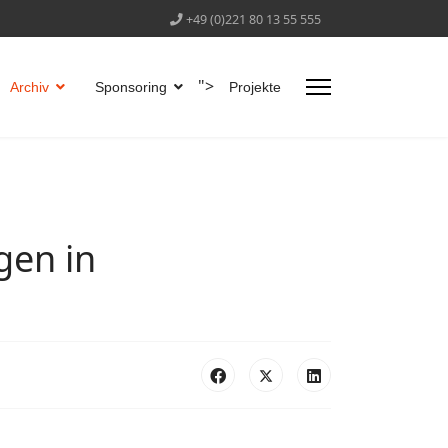
+49 (0)221 80 13 55 555
">
Archiv
Sponsoring
Projekte
gen in