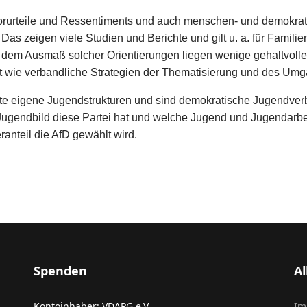
 Vorurteile und Ressentiments und auch menschen- und demokrati
Das zeigen viele Studien und Berichte und gilt u. a. für Familien
em Ausmaß solcher Orientierungen liegen wenige gehaltvolle 
ert wie verbandliche Strategien der Thematisierung und des U
hte eigene Jugendstrukturen und sind demokratische Jugendverb
Jugendbild diese Partei hat und welche Jugend und Jugendarbei
nteil die AfD gewählt wird.
Spenden
A
Kontoinhaber: VDAPG e.V.
Im