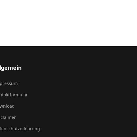
llgemein
pressum
ntaktformular
wnload
sclaimer
tenschutzerklärung