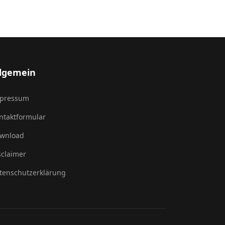
llgemein
pressum
ntaktformular
wnload
sclaimer
tenschutzerklärung